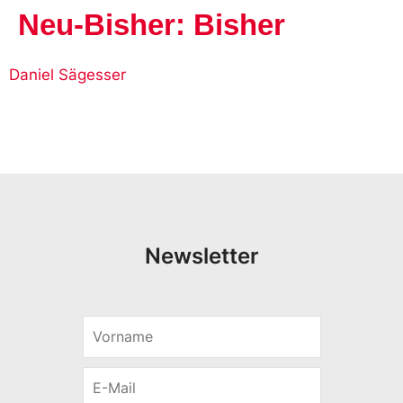
Neu-Bisher:
Bisher
Daniel Sägesser
Newsletter
V
E
o
-
r
M
E
n
a
-
a
i