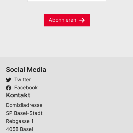
M
m
l
a
e
i
*
Abonnieren
l
*
Social Media
Twitter
Facebook
Kontakt
Domiziladresse
SP Basel-Stadt
Rebgasse 1
4058 Basel