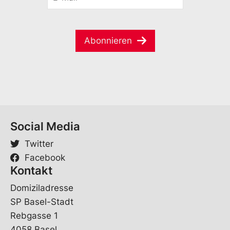
-
a
a
M
m
m
a
e
e
i
*
*
Abonnieren
l
*
Social Media
Twitter
Facebook
Kontakt
Domiziladresse
SP Basel-Stadt
Rebgasse 1
4058 Basel