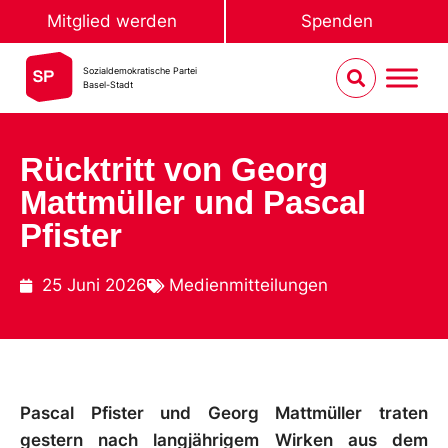
Mitglied werden
Spenden
Sozialdemokratische Partei
Basel-Stadt
Rücktritt von Georg
Mattmüller und Pascal
Pfister
25 Juni 2026
Medienmitteilungen
Pascal Pfister und Georg Mattmüller traten
gestern nach langjährigem Wirken aus
dem