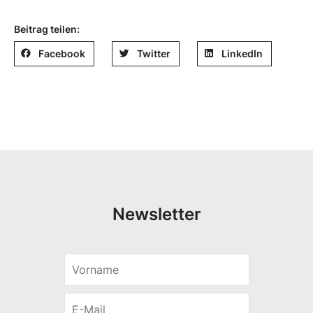
Beitrag teilen:
Facebook
Twitter
LinkedIn
Newsletter
V
V
o
o
r
r
E
n
n