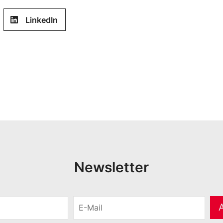
LinkedIn
Newsletter
E
-
M