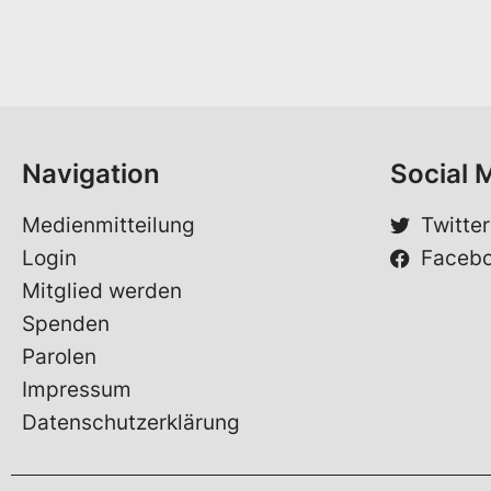
n
-
a
M
m
a
e
i
*
l
V
o
Navigation
Social 
r
n
a
Medienmitteilung
Twitter
m
Login
Faceb
e
Mitglied werden
Spenden
Parolen
Impressum
Datenschutzerklärung