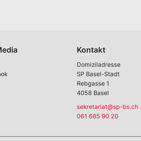
a
i
l
*
Media
Kontakt
Domiziladresse
ook
SP Basel-Stadt
Rebgasse 1
4058 Basel
sekretariat@sp-bs.ch
061 685 90 20