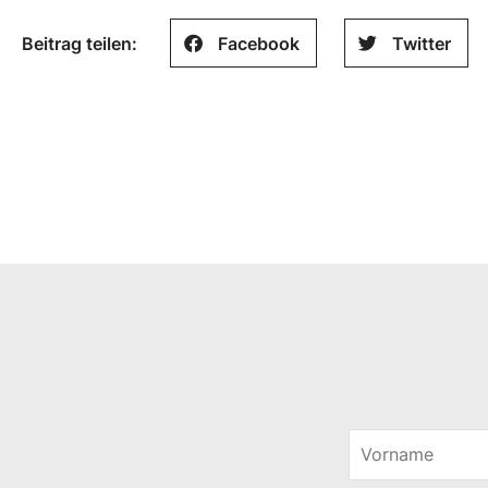
Beitrag teilen:
Facebook
Twitter
V
o
*
r
E