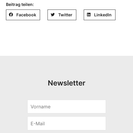
Beitrag teilen:
Facebook
Twitter
LinkedIn
Newsletter
V
E
o
-
r
M
E
n
a
-
a
i
M
m