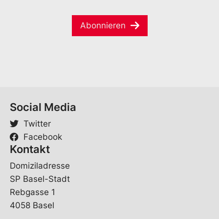
l
a
e
S
i
*
p
Abonnieren
l
r
*
a
c
h
e
*
Social Media
Twitter
Facebook
Kontakt
Domiziladresse
SP Basel-Stadt
Rebgasse 1
4058 Basel