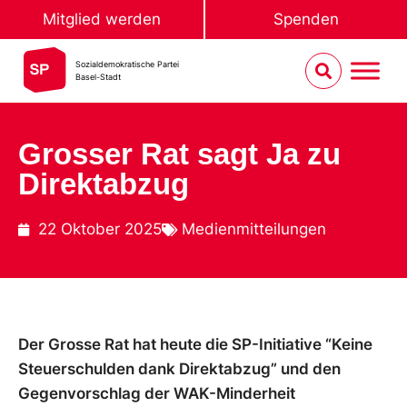
Mitglied werden
Spenden
Sozialdemokratische Partei
Basel-Stadt
Grosser Rat sagt Ja zu
Direktabzug
22 Oktober 2025
Medienmitteilungen
Der Grosse Rat hat heute die SP-Initiative “Keine
Steuerschulden dank Direktabzug” und den
Gegenvorschlag der WAK-Minderheit