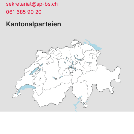
sekretariat@sp-bs.ch
061 685 90 20
Kantonalparteien
© Copyright
2026
SP Basel-Stadt | realisiert von
pr24