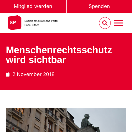
Mitglied werden
Spenden
Sozialdemokratische Partei
Basel-Stadt
Menschenrechtsschutz
wird sichtbar
2 November 2018