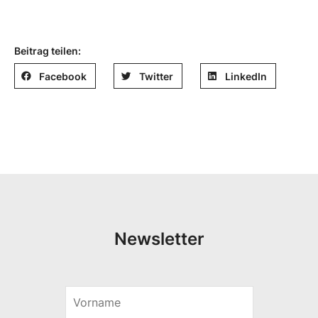
Beitrag teilen:
Facebook
Twitter
LinkedIn
Newsletter
V
V
o
o