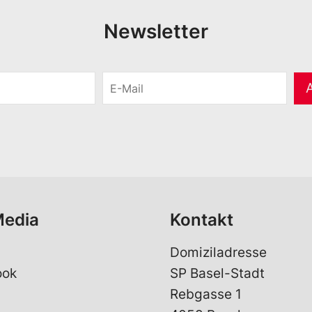
Newsletter
E
-
M
a
i
l
*
Media
Kontakt
Domiziladresse
ook
SP Basel-Stadt
Rebgasse 1