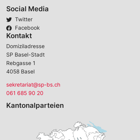
M
Social Media
a
i
Twitter
l
Facebook
Kontakt
Domiziladresse
SP Basel-Stadt
Rebgasse 1
4058 Basel
sekretariat@sp-bs.ch
061 685 90 20
Kantonalparteien