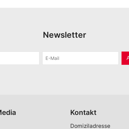
Newsletter
E
-
M
a
i
l
*
Media
Kontakt
Domiziladresse