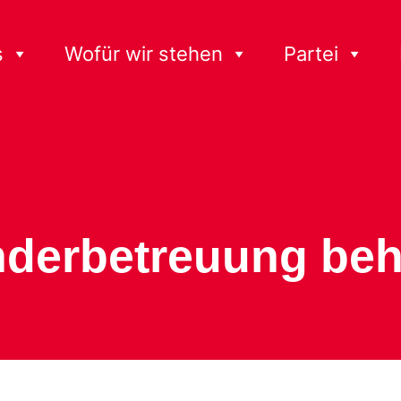
s
Wofür wir stehen
Partei
inderbetreuung be