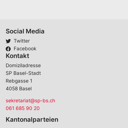
m
e
V
o
r
Social Media
n
a
Twitter
m
Facebook
e
Kontakt
Domiziladresse
SP Basel-Stadt
Rebgasse 1
4058 Basel
sekretariat@sp-bs.ch
061 685 90 20
Kantonalparteien