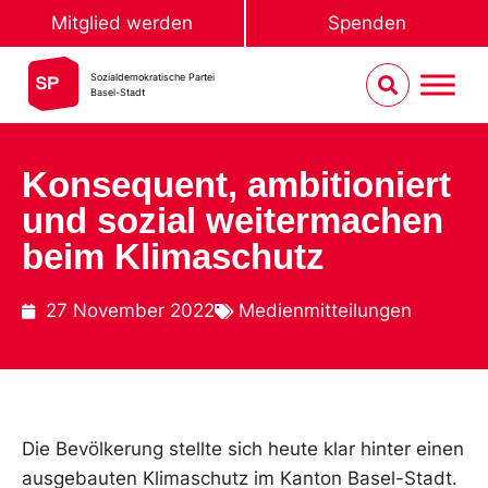
Mitglied werden
Spenden
Sozialdemokratische Partei
Basel-Stadt
Konsequent, ambitioniert
und sozial weitermachen
beim Klimaschutz
27 November 2022
Medienmitteilungen
Die Bevölkerung stellte sich heute klar hinter einen
ausgebauten Klimaschutz im Kanton Basel-Stadt.