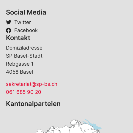
-
M
Social Media
a
i
Twitter
l
Facebook
Kontakt
Domiziladresse
SP Basel-Stadt
Rebgasse 1
4058 Basel
sekretariat@sp-bs.ch
061 685 90 20
Kantonalparteien