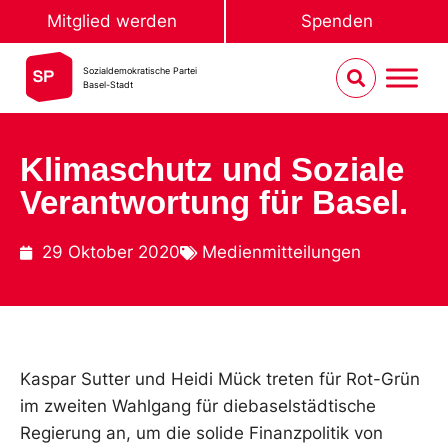
Mitglied werden
Spenden
Sozialdemokratische Partei
Basel-Stadt
Klimaschutz und Soziale
Verantwortung für Basel.
29 Oktober 2020
Medienmitteilungen
Kaspar Sutter und Heidi Mück treten für Rot-Grün
im zweiten Wahlgang für diebaselstädtische
Regierung an, um die solide Finanzpolitik von