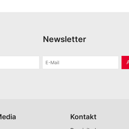
Newsletter
E
-
M
a
i
l
*
Media
Kontakt