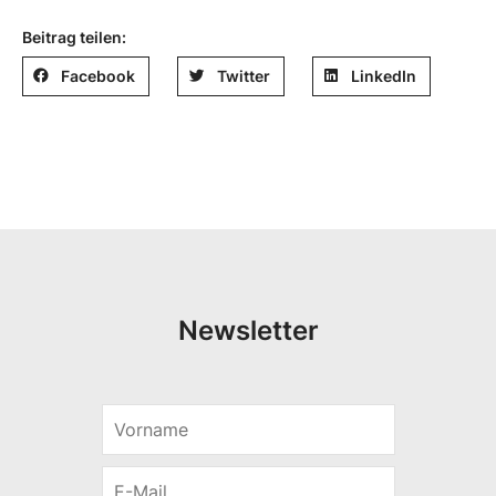
Beitrag teilen:
Facebook
Twitter
LinkedIn
Newsletter
V
S
o
p
r
r
E
n
a