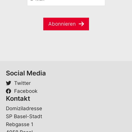
-
a
c
M
m
h
a
e
e
i
*
E
Abonnieren
l
-
*
M
a
i
l
Social Media
Twitter
Facebook
Kontakt
Domiziladresse
SP Basel-Stadt
Rebgasse 1