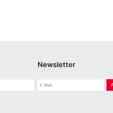
Newsletter
E
-
M
a
i
l
*