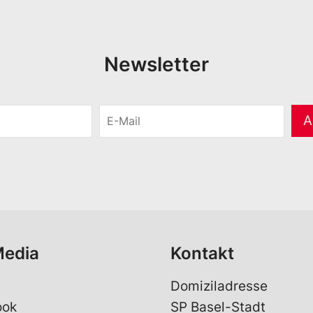
Newsletter
E
A
-
M
a
i
l
*
Media
Kontakt
Domiziladresse
ook
SP Basel-Stadt