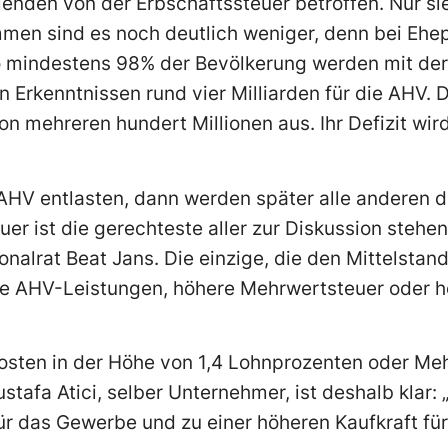
lenden von der Erbschaftssteuer betroffen. Nur s
men sind es noch deutlich weniger, denn bei Ehep
lso mindestens 98% der Bevölkerung werden mit de
en Erkenntnissen rund vier Milliarden für die AHV. 
 mehreren hundert Millionen aus. Ihr Defizit wird
AHV entlasten, dann werden später alle anderen di
er ist die gerechteste aller zur Diskussion stehe
alrat Beat Jans. Die einzige, die den Mittelstand 
fere AHV-Leistungen, höhere Mehrwertsteuer oder
osten in der Höhe von 1,4 Lohnprozenten oder M
afa Atici, selber Unternehmer, ist deshalb klar: 
ür das Gewerbe und zu einer höheren Kaufkraft für