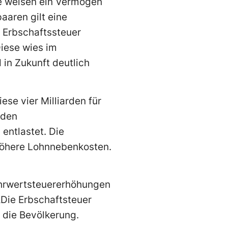
ie weisen ein Vermögen
aaren gilt eine
r Erbschaftssteuer
Diese wies im
 in Zukunft deutlich
ese vier Milliarden für
nden
entlastet. Die
 höhere Lohnnebenkosten.
ehrwertsteuererhöhungen
„Die Erbschaftsteuer
 die Bevölkerung.