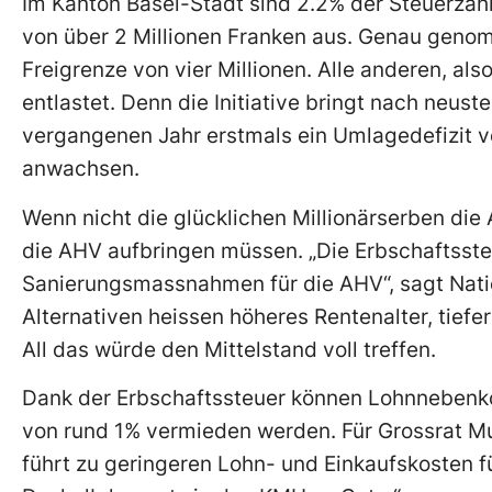
Im Kanton Basel-Stadt sind 2.2% der Steuerzah
von über 2 Millionen Franken aus. Genau genom
Freigrenze von vier Millionen. Alle anderen, a
entlastet. Denn die Initiative bringt nach neust
vergangenen Jahr erstmals ein Umlagedefizit von
anwachsen.
Wenn nicht die glücklichen Millionärserben die 
die AHV aufbringen müssen. „Die Erbschaftssteu
Sanierungsmassnahmen für die AHV“, sagt Nation
Alternativen heissen höheres Rentenalter, tie
All das würde den Mittelstand voll treffen.
Dank der Erbschaftssteuer können Lohnnebenk
von rund 1% vermieden werden. Für Grossrat Must
führt zu geringeren Lohn- und Einkaufskosten f