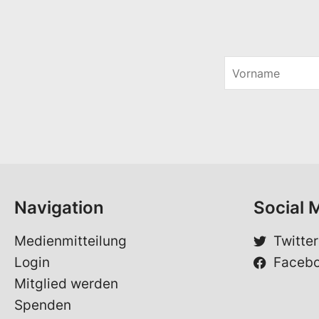
V
o
*
r
*
n
V
a
o
m
r
e
n
*
a
m
e
Navigation
Social 
Medienmitteilung
Twitter
Login
Faceb
Mitglied werden
Spenden