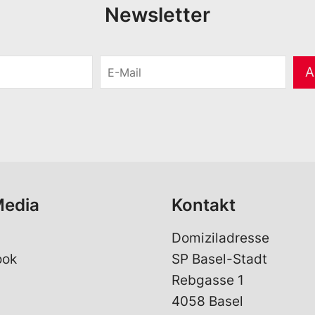
Newsletter
E
A
-
M
a
i
l
*
Media
Kontakt
Domiziladresse
ook
SP Basel-Stadt
Rebgasse 1
4058 Basel