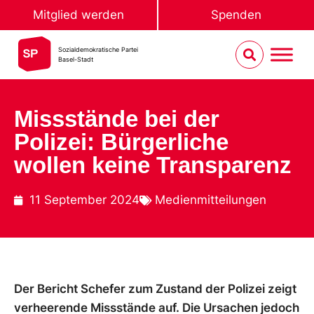
Mitglied werden
Spenden
Sozialdemokratische Partei
Basel-Stadt
Missstände bei der
Polizei: Bürgerliche
wollen keine Transparenz
11 September 2024
Medienmitteilungen
Der Bericht Schefer zum Zustand der Polizei zeigt
verheerende Missstände auf. Die Ursachen jedoch