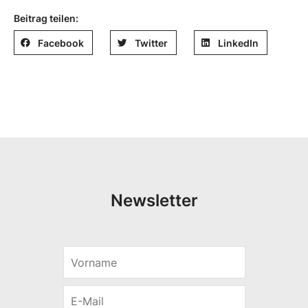
Beitrag teilen:
Facebook
Twitter
LinkedIn
Newsletter
V
*
o
*
r
E
n
-
a