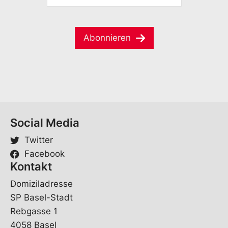
M
m
a
e
i
*
Abonnieren
l
*
Social Media
Twitter
Facebook
Kontakt
Domiziladresse
SP Basel-Stadt
Rebgasse 1
4058 Basel