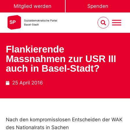
Mitglied werden
Spenden
Sozialdemokratische Partei
Basel-Stadt
Flankierende
Massnahmen zur USR III
auch in Basel-Stadt?
25 April 2016
Nach den kompromisslosen Entscheiden der WAK
des Nationalrats in Sachen