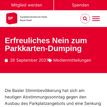
Mitglied werden
Spenden
Sozialdemokratische Partei
Basel-Stadt
Erfreuliches Nein zum
Parkkarten-Dumping
26 September 2021
Medienmitteilungen
Die Basler Stimmbevölkerung hat sich am
heutigen Abstimmungssonntag gegen den
Ausbau des Parkplatzangebots und eine Senkung