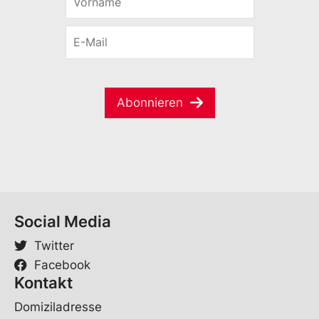
o
o
r
r
E
n
n
-
a
a
M
m
m
a
e
e
i
*
S
Abonnieren
l
p
*
r
a
c
h
e
*
Social Media
Twitter
Facebook
Kontakt
Domiziladresse