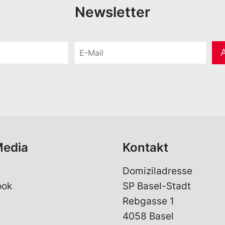
Newsletter
E
-
M
a
i
l
*
Media
Kontakt
Domiziladresse
ook
SP Basel-Stadt
Rebgasse 1
4058 Basel