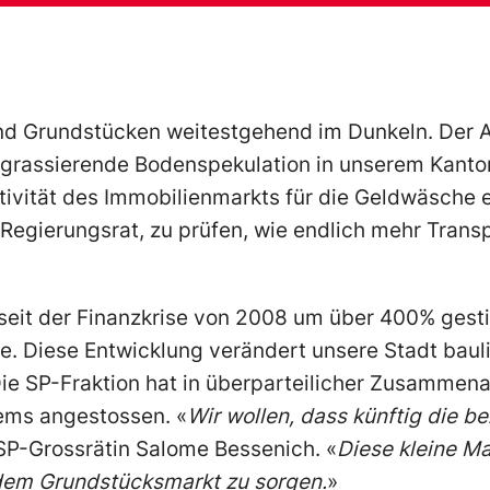
und Grundstücken weitestgehend im Dunkeln. Der 
ie grassierende Bodenspekulation in unserem Kant
ktivität des Immobilienmarkts für die Geldwäsche 
 Regierungsrat, zu prüfen, wie endlich mehr Trans
seit der Finanzkrise von 2008 um über 400% gest
e. Diese Entwicklung verändert unsere Stadt bau
Die SP-Fraktion hat in überparteilicher Zusammena
ems angestossen. «
Wir wollen, dass künftig die b
 SP-Grossrätin Salome Bessenich. «
Diese kleine M
 dem Grundstücksmarkt zu sorgen.
»