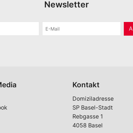
Newsletter
E
A
-
M
a
i
l
*
Media
Kontakt
Domiziladresse
ook
SP Basel-Stadt
Rebgasse 1
4058 Basel