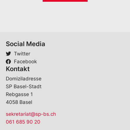
*
M
a
i
l
Social Media
Twitter
Facebook
Kontakt
Domiziladresse
SP Basel-Stadt
Rebgasse 1
4058 Basel
sekretariat@sp-bs.ch
061 685 90 20