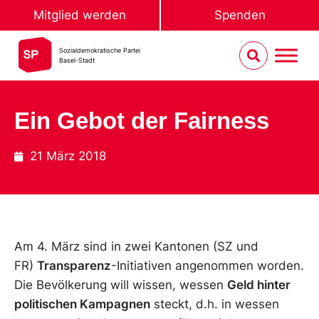
Mitglied werden
Spenden
Sozialdemokratische Partei
Basel-Stadt
Ein Gebot der Fairness
21 März 2018
Am 4. März sind in zwei Kantonen (SZ und
FR)
Transparenz
-Initiativen angenommen worden.
Die Bevölkerung will wissen, wessen
Geld hinter
politischen Kampagnen
steckt, d.h. in wessen