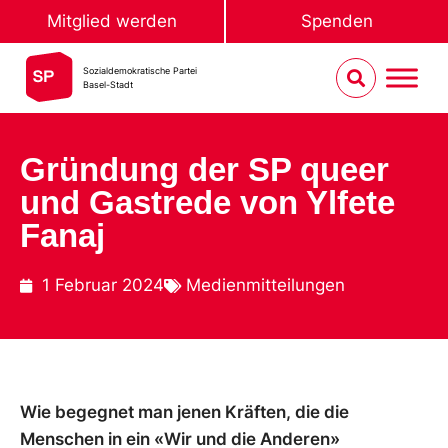
Mitglied werden
Spenden
Sozialdemokratische Partei
Basel-Stadt
Gründung der SP queer
und Gastrede von Ylfete
Fanaj
1 Februar 2024
Medienmitteilungen
Wie begegnet man jenen Kräften, die die
Menschen in ein «Wir und die Anderen»