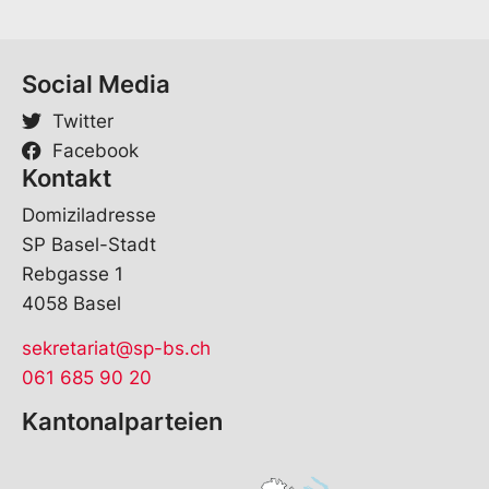
h
e
E
-
Social Media
M
a
Twitter
i
Facebook
l
Kontakt
Domiziladresse
SP Basel-Stadt
Rebgasse 1
4058 Basel
sekretariat@sp-bs.ch
061 685 90 20
Kantonalparteien