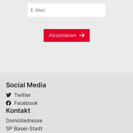
r
r
E
n
a
-
a
c
M
m
h
a
e
e
i
*
V
Abonnieren
l
o
*
r
n
a
m
e
*
Social Media
Twitter
Facebook
Kontakt
Domiziladresse
SP Basel-Stadt