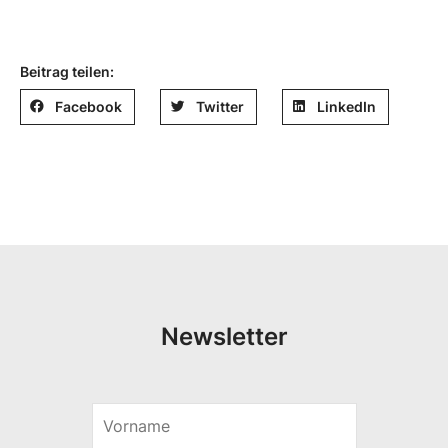
Beitrag teilen:
Facebook
Twitter
LinkedIn
Newsletter
V
S
o
p