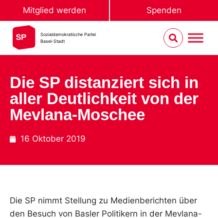
Mitglied werden
Spenden
Sozialdemokratische Partei
Basel-Stadt
Die SP distanziert sich in
aller Deutlichkeit von der
Mevlana-Moschee
16 Oktober 2019
Die SP nimmt Stellung zu Medienberichten über
den Besuch von Basler Politikern in der Mevlana-