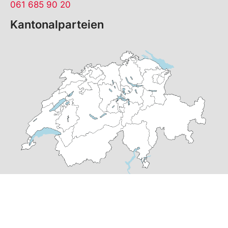
061 685 90 20
Kantonalparteien
© Copyright
2026
SP Basel-Stadt | realisiert von
pr24