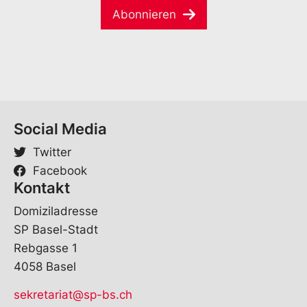
i
*
e
Abonnieren
l
*
*
Social Media
Twitter
Facebook
Kontakt
Domiziladresse
SP Basel-Stadt
Rebgasse 1
4058 Basel
sekretariat@sp-bs.ch