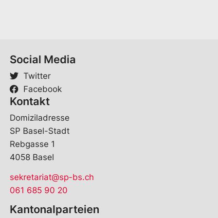
r
a
c
h
e
Social Media
Twitter
Facebook
Kontakt
Domiziladresse
SP Basel-Stadt
Rebgasse 1
4058 Basel
sekretariat@sp-bs.ch
061 685 90 20
Kantonalparteien