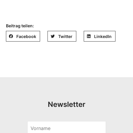
Beitrag teilen:
Facebook
Twitter
LinkedIn
Newsletter
V
E
o