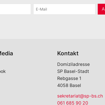
E
A
-
M
a
i
l
*
Media
Kontakt
Domiziladresse
ook
SP Basel-Stadt
Rebgasse 1
4058 Basel
sekretariat@sp-bs.ch
061 685 90 20