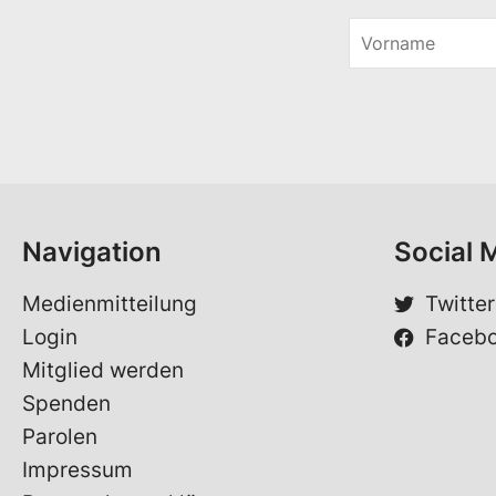
V
o
V
r
o
n
r
a
n
m
a
e
m
*
e
E
-
Navigation
Social 
M
a
i
Medienmitteilung
Twitter
l
Login
Faceb
*
Mitglied werden
Spenden
Parolen
Impressum