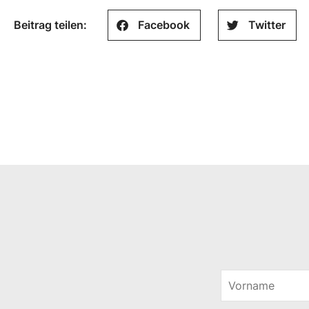
Beitrag teilen:
Facebook
Twitter
V
o
*
r
E