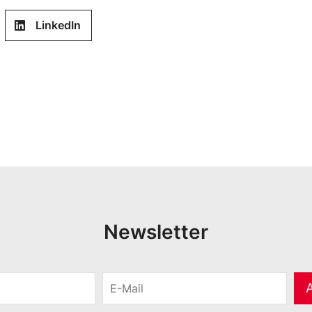
LinkedIn
Newsletter
E
-
M