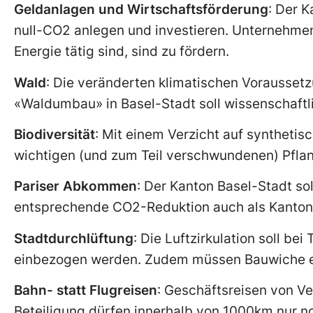
Geldanlagen und Wirtschaftsförderung
: Der K
null-CO2 anlegen und investieren. Unternehmen
Energie tätig sind, sind zu fördern.
Wald
: Die veränderten klimatischen Voraussetz
«Waldumbau» in Basel-Stadt soll wissenschaftl
Biodiversität
: Mit einem Verzicht auf synthetis
wichtigen (und zum Teil verschwundenen) Pflan
Pariser Abkommen
: Der Kanton Basel-Stadt s
entsprechende CO2-Reduktion auch als Kanton 
Stadtdurchlüftung
: Die Luftzirkulation soll b
einbezogen werden. Zudem müssen Bauwiche er
Bahn- statt Flugreisen
: Geschäftsreisen von Ve
Beteiligung dürfen innerhalb von 1000km nur n