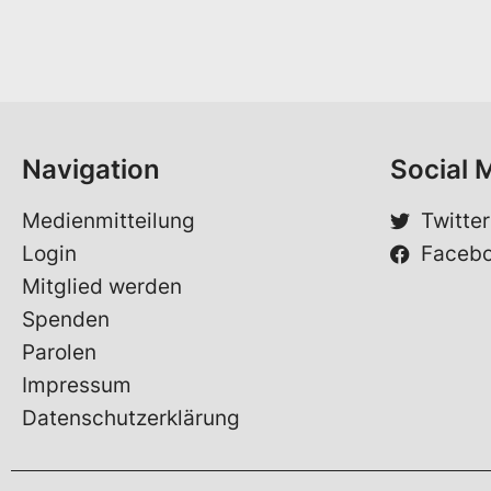
n
-
a
M
m
a
e
i
*
l
Navigation
Social 
Medienmitteilung
Twitter
Login
Faceb
Mitglied werden
Spenden
Parolen
Impressum
Datenschutzerklärung