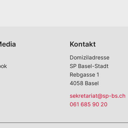
a
i
l
*
Media
Kontakt
Domiziladresse
ook
SP Basel-Stadt
Rebgasse 1
4058 Basel
sekretariat@sp-bs.ch
061 685 90 20