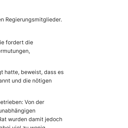
n Regierungsmitglieder.
e fordert die
ermutungen,
t hatte, beweist, dass es
annt und die nötigen
etrieben: Von der
m unabhängigen
Rat wurden damit jedoch
abei viel zu wenig