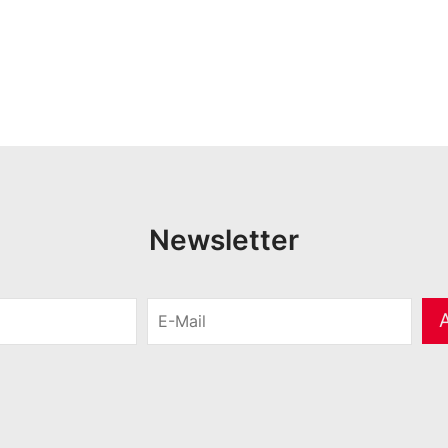
Newsletter
E
-
M
a
i
l
*