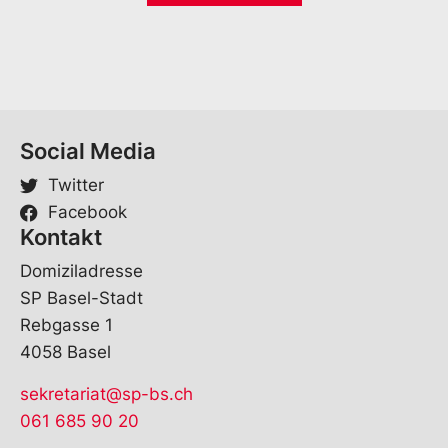
E
*
-
M
a
i
l
Social Media
Twitter
Facebook
Kontakt
Domiziladresse
SP Basel-Stadt
Rebgasse 1
4058 Basel
sekretariat@sp-bs.ch
061 685 90 20