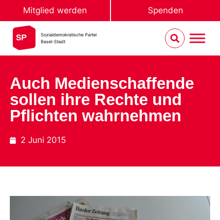
Mitglied werden
Spenden
Sozialdemokratische Partei
Basel-Stadt
Auch Medienschaffende
sollen ihre Rechte und
Pflichten wahrnehmen
2 Juni 2015