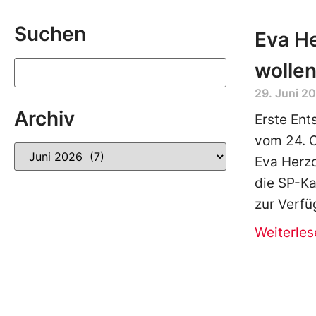
Suchen
Eva H
wolle
29. Juni 2
Archiv
Erste Ent
vom 24. O
Eva Herzo
die SP-Ka
zur Verfü
Weiterles