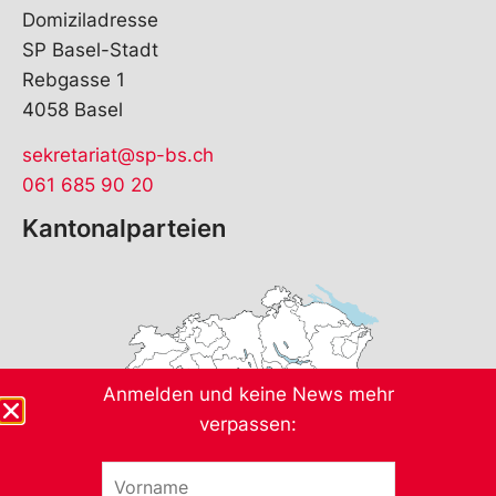
Domiziladresse
SP Basel-Stadt
Rebgasse 1
4058 Basel
sekretariat@sp-bs.ch
061 685 90 20
Kantonalparteien
Anmelden und keine News mehr
verpassen:
V
*
o