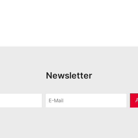
Newsletter
E
-
M
a
i
l
*