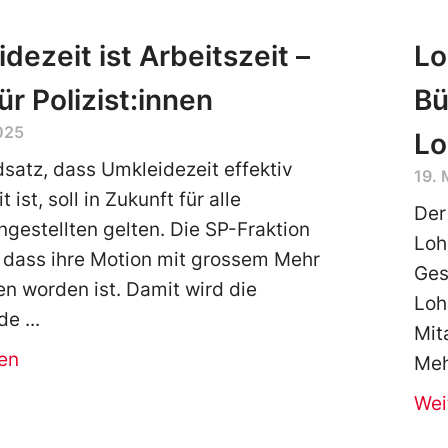
dezeit ist Arbeitszeit –
Lo
ür Polizist:innen
Bü
025
Lo
satz, dass Umkleidezeit effektiv
19.
t ist, soll in Zukunft für alle
Der
gestellten gelten. Die SP-Fraktion
Loh
 dass ihre Motion mit grossem Mehr
Ges
n worden ist. Damit wird die
Loh
de
Mit
en
Meh
Wei