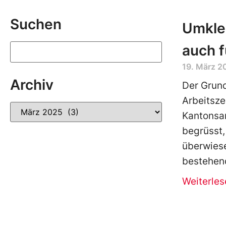
Suchen
Umklei
auch f
19. März 2
Archiv
Der Grund
Arbeitszei
Kantonsan
begrüsst,
überwiese
bestehen
Weiterles