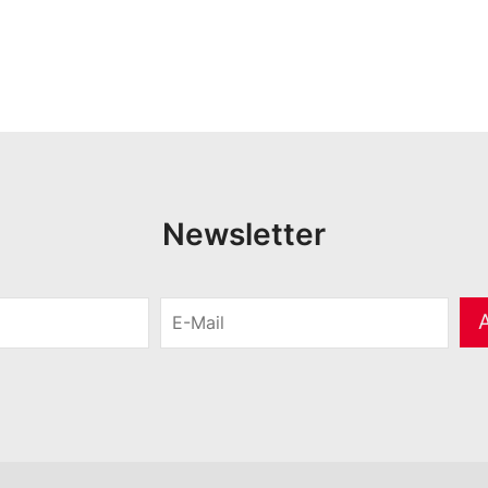
Newsletter
E
-
M
a
i
l
*