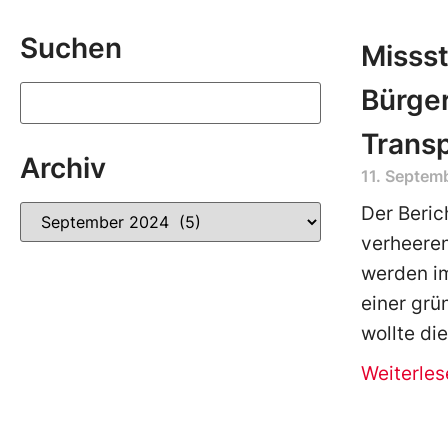
Suchen
Missst
Bürger
Trans
Archiv
11. Septem
Der Beric
verheeren
werden im
einer grü
wollte die
Weiterles