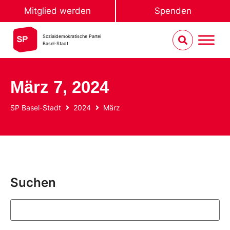
Mitglied werden
Spenden
Sozialdemokratische Partei
Basel-Stadt
März 7, 2024
SP Basel-Stadt
2024
März
Suchen