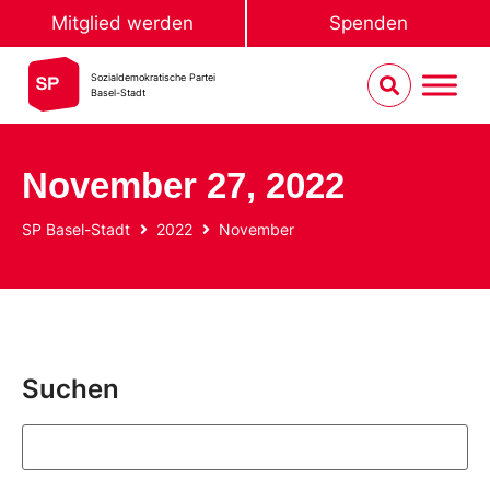
Mitglied werden
Spenden
Sozialdemokratische Partei
Basel-Stadt
November 27, 2022
SP Basel-Stadt
2022
November
Suchen