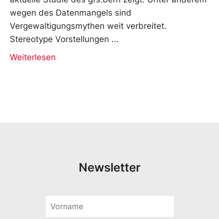
wegen des Datenmangels sind
Vergewaltigungsmythen weit verbreitet.
Stereotype Vorstellungen
Weiterlesen
Newsletter
V
V
o
o
r