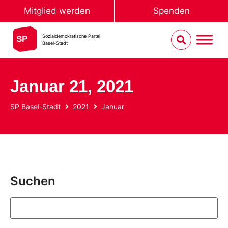
Mitglied werden
Spenden
Sozialdemokratische Partei
Basel-Stadt
Januar 21, 2021
SP Basel-Stadt
2021
Januar
Suchen