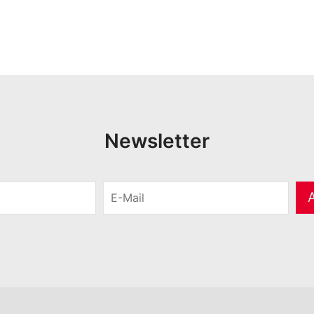
Newsletter
E
-
M
a
i
l
*