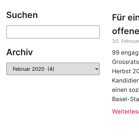
Suchen
Für ei
offen
20. Februa
Archiv
99 engagi
Grossrats
Herbst 2
Kandidier
einen soz
Basel-Sta
Weiterles