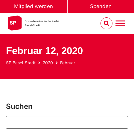
Mitglied werden
Spenden
Sozialdemokratische Partei
Basel-Stadt
Februar 12, 2020
SP Basel-Stadt
2020
Februar
Suchen