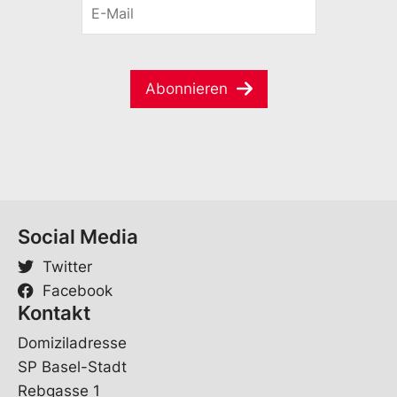
E
n
a
-
a
i
M
m
l
a
e
*
i
*
E
Abonnieren
l
-
*
M
a
i
l
Social Media
Twitter
Facebook
Kontakt
Domiziladresse
SP Basel-Stadt
Rebgasse 1