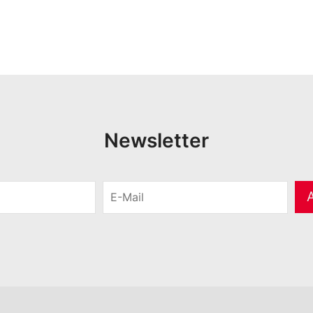
Newsletter
E
-
M
a
i
l
*