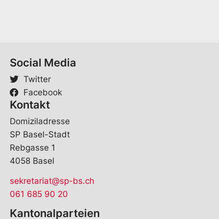
i
l
V
o
r
n
Social Media
a
m
Twitter
e
Facebook
Kontakt
Domiziladresse
SP Basel-Stadt
Rebgasse 1
4058 Basel
sekretariat@sp-bs.ch
061 685 90 20
Kantonalparteien