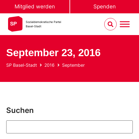
Mitglied werden
Spenden
Sozialdemokratische Partei
Basel-Stadt
September 23, 2016
SP Basel-Stadt
2016
September
Suchen