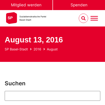
Mitglied werden
Spenden
Sozialdemokratische Partei
Basel-Stadt
August 13, 2016
SP Basel-Stadt
2016
August
Suchen