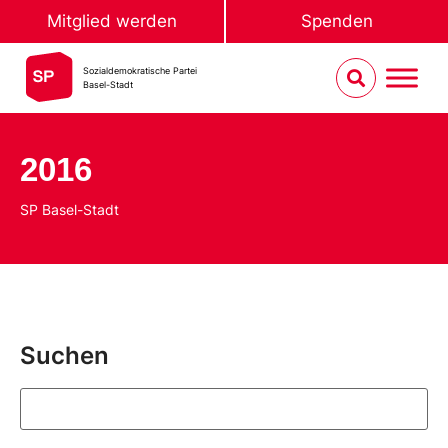
Mitglied werden
Spenden
Sozialdemokratische Partei
Basel-Stadt
2016
SP Basel-Stadt
Suchen